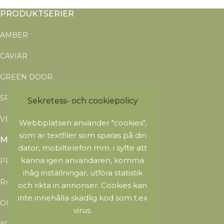
PRODUKTSERIER
AMBER
CAVIAR
GREEN DOOR
SPECIALS
Sekretess- och cookiepolicy
VEGAN
Webbplatsen använder "cookies",
som är textfiler som sparas på din
MENY
dator, mobiltelefon mm. i syfte att
känna igen användaren, komma
PRODUKTER
ihåg inställningar, utföra statistik
RÅVAROR
och rikta in annonser. Cookies kan
inte innehålla skadlig kod som t.ex
OM NATURFARM
virus.
KONTAKT