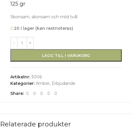
125 gr
Skonsam, skonsam och mild tvål
20 i lager (kan restnoteras)
LÄGG TILL I VARUKORG
Artikelnr:
3006
Kategorier:
Amber
,
Erbjudande
Share:
Relaterade produkter