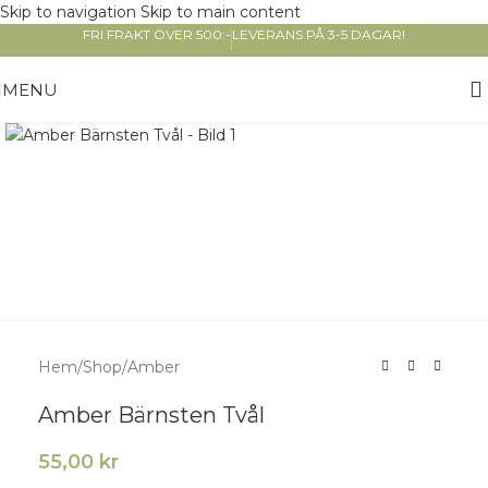
Skip to navigation
Skip to main content
FRI FRAKT ÖVER 500:-
LEVERANS PÅ 3-5 DAGAR!
MENU
Click to enlarge
Hem
/
Shop
/
Amber
Amber Bärnsten Tvål
55,00
kr