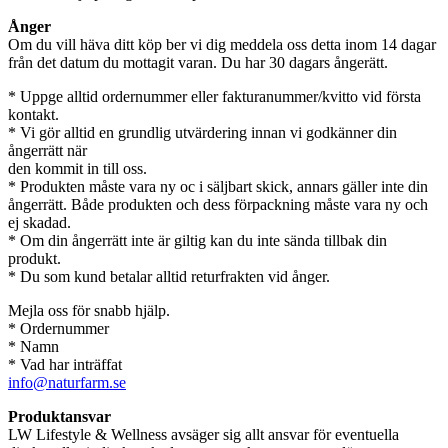
Ånger
Om du vill häva ditt köp ber vi dig meddela oss detta inom 14 dagar
från det datum du mottagit varan. Du har 30 dagars ångerätt.
* Uppge alltid ordernummer eller fakturanummer/kvitto vid första
kontakt.
* Vi gör alltid en grundlig utvärdering innan vi godkänner din
ångerrätt när
den kommit in till oss.
* Produkten måste vara ny oc i säljbart skick, annars gäller inte din
ångerrätt. Både produkten och dess förpackning måste vara ny och
ej skadad.
* Om din ångerrätt inte är giltig kan du inte sända tillbak din
produkt.
* Du som kund betalar alltid returfrakten vid ånger.
Mejla oss för snabb hjälp.
* Ordernummer
* Namn
* Vad har inträffat
info@naturfarm.se
Produktansvar
LW Lifestyle & Wellness avsäger sig allt ansvar för eventuella