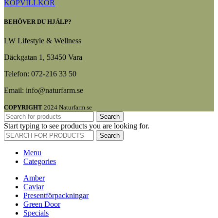
KÖPVILLKOR
BEHÖVER DU HJÄLP?
LW Lifestyle & Wellness
Däckgatan 1, 53450 Vara
Telefon: 072-216 33 50
Email: info@naturfarm.se
COPYRIGHT
2024 Naturfarm.se
Search
Start typing to see products you are looking for.
Search
Menu
Categories
Amber
Caviar
Presentförpackningar
Green Door
Specials