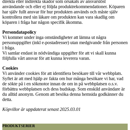
direkta eller indirekta skador som orsakats av ansvarslöst
användande och eller ej följda produktrekommendationer. Köparen
har själv fullt ansvar för hur produkten används och måste själv
kontrollera med sin läkare om produkten kan vara skadlig om
köparen i fråga har någon specifik åkomma.
Persondatapolicy
Vi kommer under inga omständigheter att lämna ut några
personuppgifter (inkl e-postadresser) utan medgivande från personen
i fråga.
Vi samlar endast in nödvändiga uppgifter för att vi skall kunna
följfulla vårt ansvar för att kunna leverera varan.
Cookies
Vi använder cookies för att identifiera besökare till vår webbplats.
Syftet är att med hjälp av fakta om hur många besökare vi har, vad
de sökte på i en sökmotor innan de om in på webbplatsen o.s.v.
förbättra webbplatsen och dess budskap. Som enskild användare är
du alltid anonym. Genom att besöka denna hemsida godkänner du
detta.
Köpvillor är uppdaterat senast 2025.03.01
PRODUKTSERIER