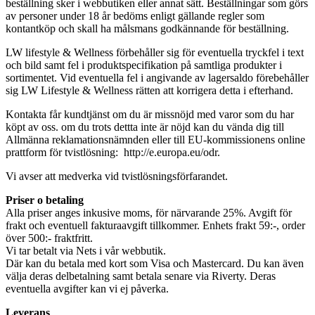
beställning sker i webbutiken eller annat sätt. Beställningar som görs
av personer under 18 år bedöms enligt gällande regler som
kontantköp och skall ha målsmans godkännande för beställning.
LW lifestyle & Wellness förbehåller sig för eventuella tryckfel i text
och bild samt fel i produktspecifikation på samtliga produkter i
sortimentet. Vid eventuella fel i angivande av lagersaldo förebehåller
sig LW Lifestyle & Wellness rätten att korrigera detta i efterhand.
Kontakta får kundtjänst om du är missnöjd med varor som du har
köpt av oss. om du trots dettta inte är nöjd kan du vända dig till
Allmänna reklamationsnämnden eller till EU-kommissionens online
prattform för tvistlösning: http://e.europa.eu/odr.
Vi avser att medverka vid tvistlösningsförfarandet.
Priser o betaling
Alla priser anges inkusive moms, för närvarande 25%. Avgift för
frakt och eventuell fakturaavgift tillkommer. Enhets frakt 59:-, order
över 500:- fraktfritt.
Vi tar betalt via Nets i vår webbutik.
Där kan du betala med kort som Visa och Mastercard. Du kan även
välja deras delbetalning samt betala senare via Riverty. Deras
eventuella avgifter kan vi ej påverka.
Leverans