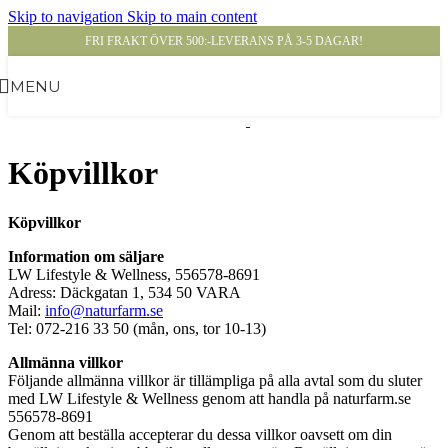
Skip to navigation
Skip to main content
FRI FRAKT ÖVER 500:-
LEVERANS PÅ 3-5 DAGAR!
MENU
Köpvillkor
Köpvillkor
Information om säljare
LW Lifestyle & Wellness, 556578-8691
Adress: Däckgatan 1, 534 50 VARA
Mail:
info@naturfarm.se
Tel: 072-216 33 50 (mån, ons, tor 10-13)
Allmänna villkor
Följande allmänna villkor är tillämpliga på alla avtal som du sluter
med LW Lifestyle & Wellness genom att handla på naturfarm.se
556578-8691
Genom att beställa accepterar du dessa villkor oavsett om din