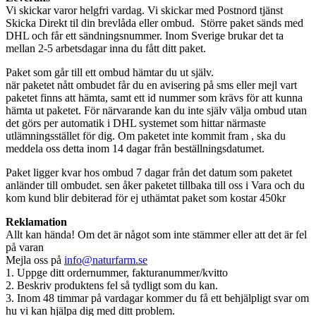
Vi skickar varor helgfri vardag. Vi skickar med Postnord tjänst
Skicka Direkt til din brevlåda eller ombud. Större paket sänds med
DHL och får ett sändningsnummer. Inom Sverige brukar det ta
mellan 2-5 arbetsdagar inna du fått ditt paket.
Paket som går till ett ombud hämtar du ut själv.
när paketet nått ombudet får du en avisering på sms eller mejl vart
paketet finns att hämta, samt ett id nummer som krävs för att kunna
hämta ut paketet. För närvarande kan du inte själv välja ombud utan
det görs per automatik i DHL systemet som hittar närmaste
utlämningsstället för dig. Om paketet inte kommit fram , ska du
meddela oss detta inom 14 dagar från beställningsdatumet.
Paket ligger kvar hos ombud 7 dagar från det datum som paketet
anländer till ombudet. sen åker paketet tillbaka till oss i Vara och du
kom kund blir debiterad för ej uthämtat paket som kostar 450kr
Reklamation
Allt kan hända! Om det är något som inte stämmer eller att det är fel
på varan
Mejla oss på
info@naturfarm.se
1. Uppge ditt ordernummer, fakturanummer/kvitto
2. Beskriv produktens fel så tydligt som du kan.
3. Inom 48 timmar på vardagar kommer du få ett behjälpligt svar om
hu vi kan hjälpa dig med ditt problem.