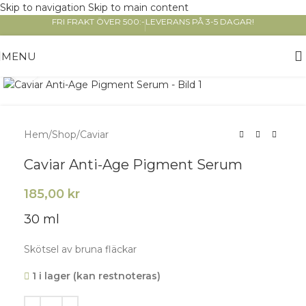
Skip to navigation
Skip to main content
FRI FRAKT ÖVER 500:-
LEVERANS PÅ 3-5 DAGAR!
MENU
Click to enlarge
Hem
/
Shop
/
Caviar
Caviar Anti-Age Pigment Serum
185,00
kr
30 ml
Skötsel av bruna fläckar
1 i lager (kan restnoteras)