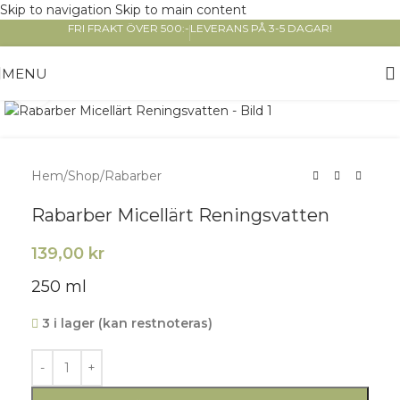
Skip to navigation
Skip to main content
FRI FRAKT ÖVER 500:-
LEVERANS PÅ 3-5 DAGAR!
MENU
Click to enlarge
Hem
/
Shop
/
Rabarber
Rabarber Micellärt Reningsvatten
139,00
kr
250 ml
3 i lager (kan restnoteras)